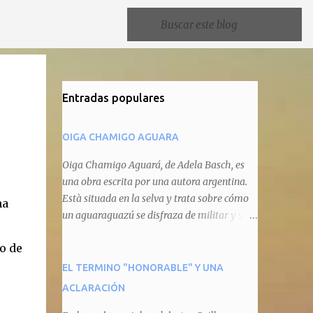
Entradas populares
OIGA CHAMIGO AGUARA
Oiga Chamigo Aguará, de Adela Basch, es
una obra escrita por una autora argentina.
Està situada en la selva y trata sobre cómo
na
un aguaraguazú se disfraza de militar y se
autoproclama recaudador de impuestos
o de
camineros, cobrándole peaje a cualquier
animal que pretenda circular por ahí. En
EL TERMINO "HONORABLE" Y UNA
primera instancia aparece Teteu, el tero,
ACLARACIÓN
quien cede a pagar dicho impuesto por el