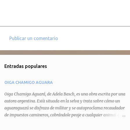
Publicar un comentario
C
o
m
Entradas populares
e
n
OIGA CHAMIGO AGUARA
t
a
Oiga Chamigo Aguará, de Adela Basch, es una obra escrita por una
autora argentina. Està situada en la selva y trata sobre cómo un
r
aguaraguazú se disfraza de militar y se autoproclama recaudador
i
de impuestos camineros, cobrándole peaje a cualquier animal que
o
pretenda circular por ahí. En primera instancia aparece Teteu, el
s
tero, quien cede a pagar dicho impuesto por el miedo que el