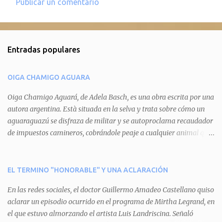
Publicar un comentario
C
o
m
Entradas populares
e
n
OIGA CHAMIGO AGUARA
t
a
Oiga Chamigo Aguará, de Adela Basch, es una obra escrita por una
autora argentina. Està situada en la selva y trata sobre cómo un
r
aguaraguazú se disfraza de militar y se autoproclama recaudador
i
de impuestos camineros, cobrándole peaje a cualquier animal que
o
pretenda circular por ahí. En primera instancia aparece Teteu, el
s
tero, quien cede a pagar dicho impuesto por el miedo que el
aguará le provoca. De igual manera pasa con Tatú, el armadillo.
EL TERMINO "HONORABLE" Y UNA ACLARACIÓN
Pero el tercer personaje, Mboí, la víbora, logra burlar la autoridad
En las redes sociales, el doctor Guillermo Amadeo Castellano quiso
del aguará y pasa sin pagar. Por último, Tui, la cotorra, deja
aclarar un episodio ocurrido en el programa de Mirtha Legrand, en
expuesta la mentira del aguará y arenga a los otros tres
el que estuvo almorzando el artista Luis Landriscina. Señaló
personajes a unirse para enfrentarlo. Finalmente, terminan por