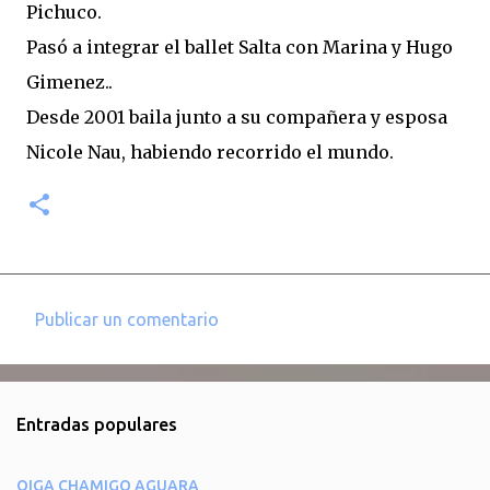
Pichuco.
Pasó a integrar el ballet Salta con Marina y Hugo
Gimenez..
Desde 2001 baila junto a su compañera y esposa
Nicole Nau, habiendo recorrido el mundo.
Publicar un comentario
C
o
m
Entradas populares
e
n
OIGA CHAMIGO AGUARA