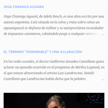
n
OIGA CHAMIGO AGUARA
t
a
Oiga Chamigo Aguará, de Adela Basch, es una obra escrita por una
autora argentina. Està situada en la selva y trata sobre cómo un
r
aguaraguazú se disfraza de militar y se autoproclama recaudador
i
de impuestos camineros, cobrándole peaje a cualquier animal que
o
pretenda circular por ahí. En primera instancia aparece Teteu, el
s
tero, quien cede a pagar dicho impuesto por el miedo que el
aguará le provoca. De igual manera pasa con Tatú, el armadillo.
EL TERMINO "HONORABLE" Y UNA ACLARACIÓN
Pero el tercer personaje, Mboí, la víbora, logra burlar la autoridad
En las redes sociales, el doctor Guillermo Amadeo Castellano quiso
del aguará y pasa sin pagar. Por último, Tui, la cotorra, deja
aclarar un episodio ocurrido en el programa de Mirtha Legrand, en
expuesta la mentira del aguará y arenga a los otros tres
el que estuvo almorzando el artista Luis Landriscina. Señaló
personajes a unirse para enfrentarlo. Finalmente, terminan por
Castellano que Landriscina había dicho que la palabra
quitarle el disfraz de militar, y el aguará huye despavorido al verse
"honorable" -por Honorable Cámara de Diputados, Honorable
perdido. La pieza se llevará a escena los sábados 7 y 14 de junio y el
Senado, etcétera- derivaba de ad honorem "porque se prestaba un
domingo 8 a las 17, con el elenco de Baobabs. Sin duda se trata de
servicio a la patria y debía ser sin remuneración". Agrega el letrado
una propuesta muy divertida con canciones en vivo, máscaras, una
que "todos enmudecieron en la mesa, pero por NO SABER.
fabulosa historia y un cla...
Landriscina dijo una terrible pelotudez. Viene del latín, honos , de