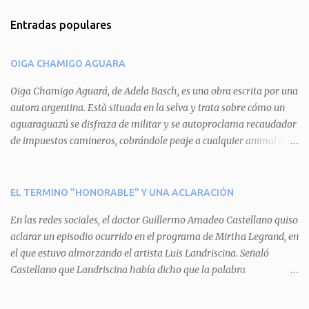
m
Entradas populares
e
n
OIGA CHAMIGO AGUARA
t
a
Oiga Chamigo Aguará, de Adela Basch, es una obra escrita por una
autora argentina. Està situada en la selva y trata sobre cómo un
r
aguaraguazú se disfraza de militar y se autoproclama recaudador
i
de impuestos camineros, cobrándole peaje a cualquier animal que
o
pretenda circular por ahí. En primera instancia aparece Teteu, el
s
tero, quien cede a pagar dicho impuesto por el miedo que el
aguará le provoca. De igual manera pasa con Tatú, el armadillo.
EL TERMINO "HONORABLE" Y UNA ACLARACIÓN
Pero el tercer personaje, Mboí, la víbora, logra burlar la autoridad
En las redes sociales, el doctor Guillermo Amadeo Castellano quiso
del aguará y pasa sin pagar. Por último, Tui, la cotorra, deja
aclarar un episodio ocurrido en el programa de Mirtha Legrand, en
expuesta la mentira del aguará y arenga a los otros tres
el que estuvo almorzando el artista Luis Landriscina. Señaló
personajes a unirse para enfrentarlo. Finalmente, terminan por
Castellano que Landriscina había dicho que la palabra
quitarle el disfraz de militar, y el aguará huye despavorido al verse
"honorable" -por Honorable Cámara de Diputados, Honorable
perdido. La pieza se llevará a escena los sábados 7 y 14 de junio y el
Senado, etcétera- derivaba de ad honorem "porque se prestaba un
domingo 8 a las 17, con el elenco de Baobabs. Sin duda se trata de