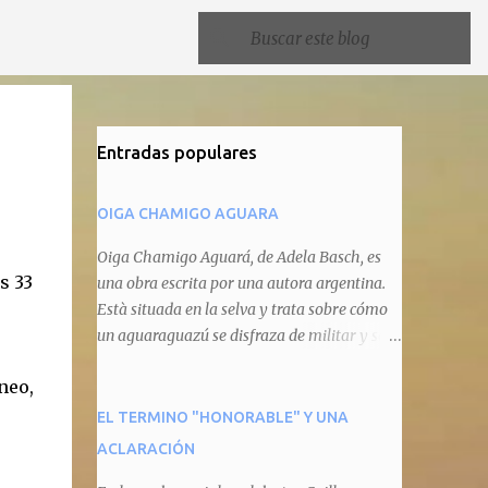
Entradas populares
OIGA CHAMIGO AGUARA
Oiga Chamigo Aguará, de Adela Basch, es
s 33
una obra escrita por una autora argentina.
Està situada en la selva y trata sobre cómo
un aguaraguazú se disfraza de militar y se
autoproclama recaudador de impuestos
neo,
camineros, cobrándole peaje a cualquier
animal que pretenda circular por ahí. En
EL TERMINO "HONORABLE" Y UNA
primera instancia aparece Teteu, el tero,
ACLARACIÓN
quien cede a pagar dicho impuesto por el