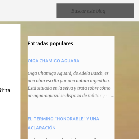
Entradas populares
OIGA CHAMIGO AGUARA
Oiga Chamigo Aguará, de Adela Basch, es
una obra escrita por una autora argentina.
Està situada en la selva y trata sobre cómo
irta
un aguaraguazú se disfraza de militar y se
autoproclama recaudador de impuestos
camineros, cobrándole peaje a cualquier
animal que pretenda circular por ahí. En
EL TERMINO "HONORABLE" Y UNA
primera instancia aparece Teteu, el tero,
ACLARACIÓN
quien cede a pagar dicho impuesto por el