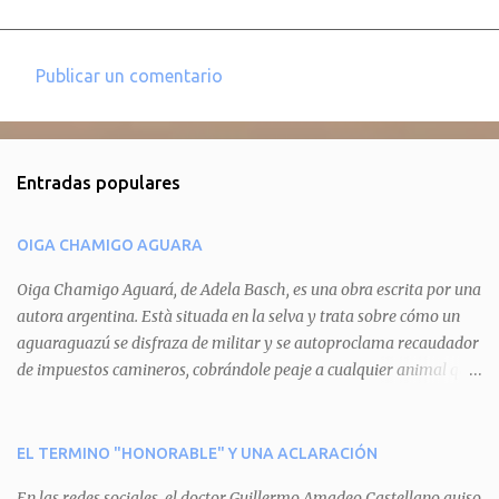
Publicar un comentario
C
o
m
Entradas populares
e
n
OIGA CHAMIGO AGUARA
t
a
Oiga Chamigo Aguará, de Adela Basch, es una obra escrita por una
autora argentina. Està situada en la selva y trata sobre cómo un
r
aguaraguazú se disfraza de militar y se autoproclama recaudador
i
de impuestos camineros, cobrándole peaje a cualquier animal que
o
pretenda circular por ahí. En primera instancia aparece Teteu, el
s
tero, quien cede a pagar dicho impuesto por el miedo que el
aguará le provoca. De igual manera pasa con Tatú, el armadillo.
EL TERMINO "HONORABLE" Y UNA ACLARACIÓN
Pero el tercer personaje, Mboí, la víbora, logra burlar la autoridad
En las redes sociales, el doctor Guillermo Amadeo Castellano quiso