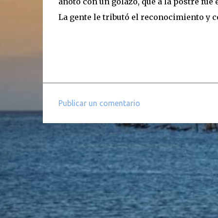
anotó con un golazo, que a la postre fue e
La gente le tributó el reconocimiento y 
Publicar un comentario
C
o
m
e
n
t
a
r