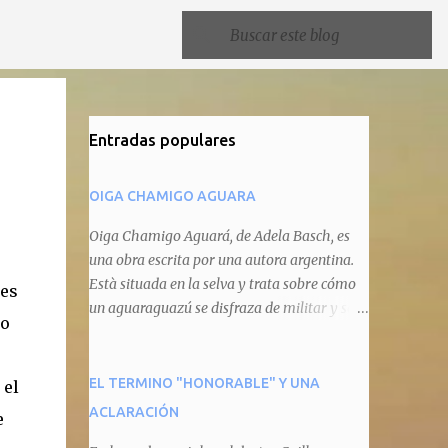
Entradas populares
OIGA CHAMIGO AGUARA
Oiga Chamigo Aguará, de Adela Basch, es
una obra escrita por una autora argentina.
Està situada en la selva y trata sobre cómo
mes
un aguaraguazú se disfraza de militar y se
ro
autoproclama recaudador de impuestos
camineros, cobrándole peaje a cualquier
animal que pretenda circular por ahí. En
EL TERMINO "HONORABLE" Y UNA
 el
primera instancia aparece Teteu, el tero,
ACLARACIÓN
e
quien cede a pagar dicho impuesto por el