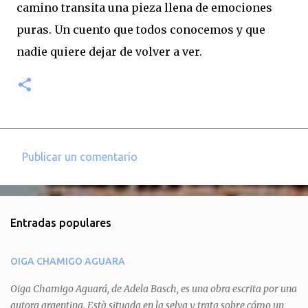
camino transita una pieza llena de emociones
puras. Un cuento que todos conocemos y que
nadie quiere dejar de volver a ver.
Publicar un comentario
C
o
m
Entradas populares
e
n
OIGA CHAMIGO AGUARA
t
a
Oiga Chamigo Aguará, de Adela Basch, es una obra escrita por una
autora argentina. Està situada en la selva y trata sobre cómo un
r