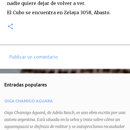
nadie quiere dejar de volver a ver.
El Cubo se encuentra en Zelaya 3058, Abasto.
Publicar un comentario
C
o
m
Entradas populares
e
n
OIGA CHAMIGO AGUARA
t
a
Oiga Chamigo Aguará, de Adela Basch, es una obra escrita por una
autora argentina. Està situada en la selva y trata sobre cómo un
r
aguaraguazú se disfraza de militar y se autoproclama recaudador
i