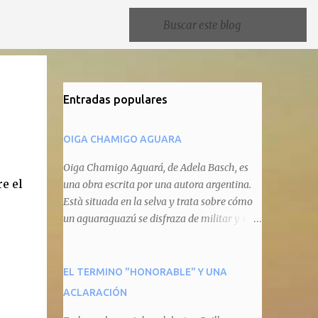
Entradas populares
OIGA CHAMIGO AGUARA
Oiga Chamigo Aguará, de Adela Basch, es
e el
una obra escrita por una autora argentina.
Està situada en la selva y trata sobre cómo
un aguaraguazú se disfraza de militar y se
autoproclama recaudador de impuestos
camineros, cobrándole peaje a cualquier
animal que pretenda circular por ahí. En
EL TERMINO "HONORABLE" Y UNA
primera instancia aparece Teteu, el tero,
ACLARACIÓN
quien cede a pagar dicho impuesto por el