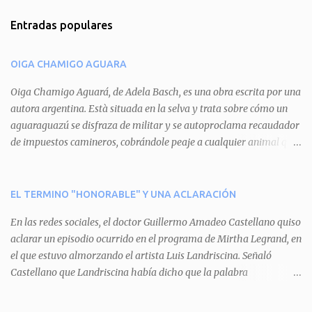
m
Entradas populares
e
n
OIGA CHAMIGO AGUARA
t
a
Oiga Chamigo Aguará, de Adela Basch, es una obra escrita por una
autora argentina. Està situada en la selva y trata sobre cómo un
r
aguaraguazú se disfraza de militar y se autoproclama recaudador
i
de impuestos camineros, cobrándole peaje a cualquier animal que
o
pretenda circular por ahí. En primera instancia aparece Teteu, el
s
tero, quien cede a pagar dicho impuesto por el miedo que el
aguará le provoca. De igual manera pasa con Tatú, el armadillo.
EL TERMINO "HONORABLE" Y UNA ACLARACIÓN
Pero el tercer personaje, Mboí, la víbora, logra burlar la autoridad
En las redes sociales, el doctor Guillermo Amadeo Castellano quiso
del aguará y pasa sin pagar. Por último, Tui, la cotorra, deja
aclarar un episodio ocurrido en el programa de Mirtha Legrand, en
expuesta la mentira del aguará y arenga a los otros tres
el que estuvo almorzando el artista Luis Landriscina. Señaló
personajes a unirse para enfrentarlo. Finalmente, terminan por
Castellano que Landriscina había dicho que la palabra
quitarle el disfraz de militar, y el aguará huye despavorido al verse
"honorable" -por Honorable Cámara de Diputados, Honorable
perdido. La pieza se llevará a escena los sábados 7 y 14 de junio y el
Senado, etcétera- derivaba de ad honorem "porque se prestaba un
domingo 8 a las 17, con el elenco de Baobabs. Sin duda se trata de