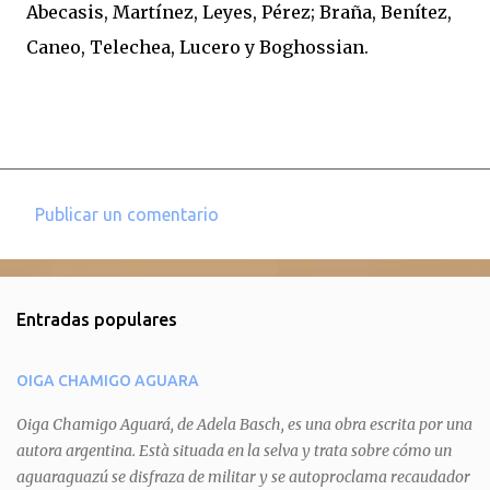
Abecasis, Martínez, Leyes, Pérez; Braña, Benítez,
Caneo, Telechea, Lucero y Boghossian.
Publicar un comentario
C
o
m
Entradas populares
e
n
OIGA CHAMIGO AGUARA
t
a
Oiga Chamigo Aguará, de Adela Basch, es una obra escrita por una
autora argentina. Està situada en la selva y trata sobre cómo un
r
aguaraguazú se disfraza de militar y se autoproclama recaudador
i