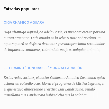
m
Entradas populares
e
n
OIGA CHAMIGO AGUARA
t
a
Oiga Chamigo Aguará, de Adela Basch, es una obra escrita por una
autora argentina. Està situada en la selva y trata sobre cómo un
r
aguaraguazú se disfraza de militar y se autoproclama recaudador
i
de impuestos camineros, cobrándole peaje a cualquier animal que
o
pretenda circular por ahí. En primera instancia aparece Teteu, el
s
tero, quien cede a pagar dicho impuesto por el miedo que el
aguará le provoca. De igual manera pasa con Tatú, el armadillo.
EL TERMINO "HONORABLE" Y UNA ACLARACIÓN
Pero el tercer personaje, Mboí, la víbora, logra burlar la autoridad
En las redes sociales, el doctor Guillermo Amadeo Castellano quiso
del aguará y pasa sin pagar. Por último, Tui, la cotorra, deja
aclarar un episodio ocurrido en el programa de Mirtha Legrand, en
expuesta la mentira del aguará y arenga a los otros tres
el que estuvo almorzando el artista Luis Landriscina. Señaló
personajes a unirse para enfrentarlo. Finalmente, terminan por
Castellano que Landriscina había dicho que la palabra
quitarle el disfraz de militar, y el aguará huye despavorido al verse
"honorable" -por Honorable Cámara de Diputados, Honorable
perdido. La pieza se llevará a escena los sábados 7 y 14 de junio y el
Senado, etcétera- derivaba de ad honorem "porque se prestaba un
domingo 8 a las 17, con el elenco de Baobabs. Sin duda se trata de