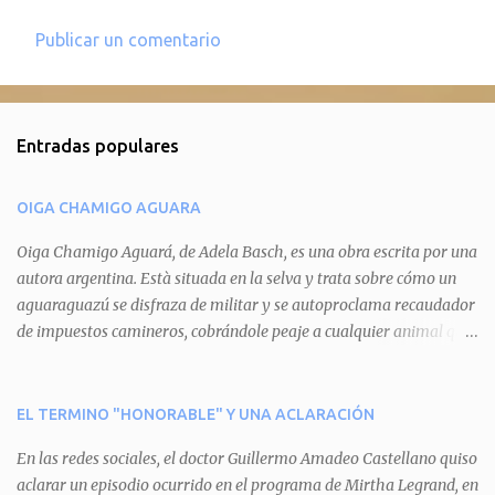
Publicar un comentario
C
o
m
Entradas populares
e
n
OIGA CHAMIGO AGUARA
t
a
Oiga Chamigo Aguará, de Adela Basch, es una obra escrita por una
autora argentina. Està situada en la selva y trata sobre cómo un
r
aguaraguazú se disfraza de militar y se autoproclama recaudador
i
de impuestos camineros, cobrándole peaje a cualquier animal que
o
pretenda circular por ahí. En primera instancia aparece Teteu, el
s
tero, quien cede a pagar dicho impuesto por el miedo que el
aguará le provoca. De igual manera pasa con Tatú, el armadillo.
EL TERMINO "HONORABLE" Y UNA ACLARACIÓN
Pero el tercer personaje, Mboí, la víbora, logra burlar la autoridad
En las redes sociales, el doctor Guillermo Amadeo Castellano quiso
del aguará y pasa sin pagar. Por último, Tui, la cotorra, deja
aclarar un episodio ocurrido en el programa de Mirtha Legrand, en
expuesta la mentira del aguará y arenga a los otros tres