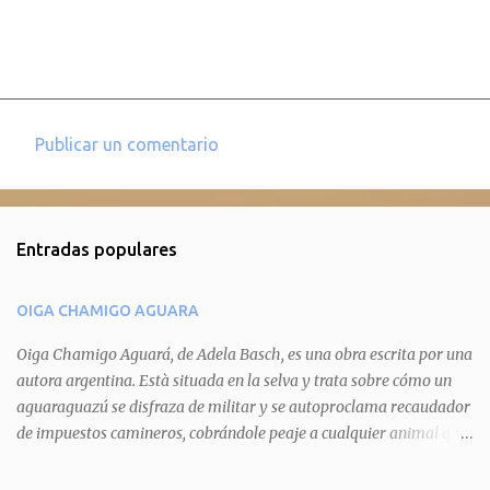
Publicar un comentario
C
o
m
Entradas populares
e
n
OIGA CHAMIGO AGUARA
t
a
Oiga Chamigo Aguará, de Adela Basch, es una obra escrita por una
autora argentina. Està situada en la selva y trata sobre cómo un
r
aguaraguazú se disfraza de militar y se autoproclama recaudador
i
de impuestos camineros, cobrándole peaje a cualquier animal que
o
pretenda circular por ahí. En primera instancia aparece Teteu, el
s
tero, quien cede a pagar dicho impuesto por el miedo que el