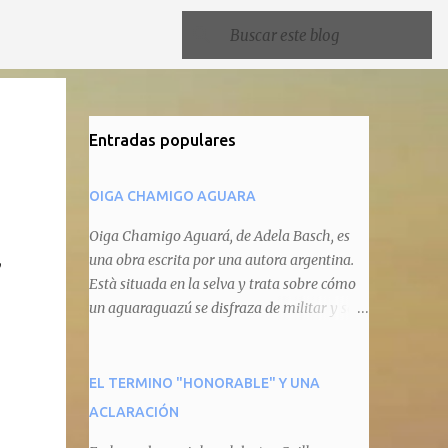
Entradas populares
OIGA CHAMIGO AGUARA
Oiga Chamigo Aguará, de Adela Basch, es
,
una obra escrita por una autora argentina.
Està situada en la selva y trata sobre cómo
un aguaraguazú se disfraza de militar y se
autoproclama recaudador de impuestos
camineros, cobrándole peaje a cualquier
animal que pretenda circular por ahí. En
EL TERMINO "HONORABLE" Y UNA
primera instancia aparece Teteu, el tero,
ACLARACIÓN
quien cede a pagar dicho impuesto por el