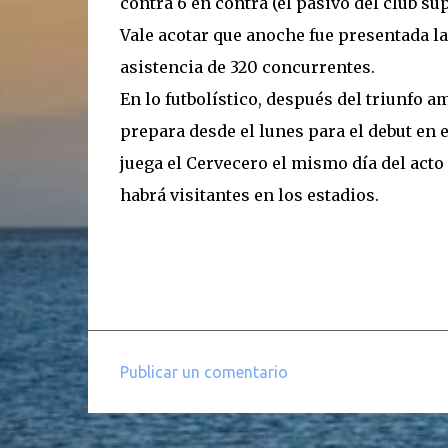
contra 6 en contra (el pasivo del club su
Vale acotar que anoche fue presentada la 
asistencia de 320 concurrentes.
En lo futbolístico, después del triunfo a
prepara desde el lunes para el debut en e
juega el Cervecero el mismo día del act
habrá visitantes en los estadios.
Publicar un comentario
C
o