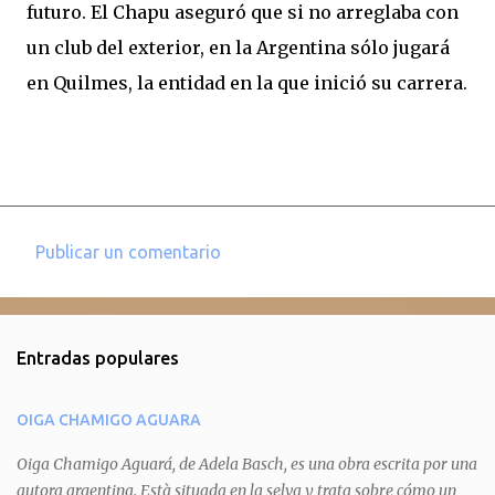
futuro. El Chapu aseguró que si no arreglaba con
un club del exterior, en la Argentina sólo jugará
en Quilmes, la entidad en la que inició su carrera.
Publicar un comentario
C
o
m
Entradas populares
e
n
OIGA CHAMIGO AGUARA
t
a
Oiga Chamigo Aguará, de Adela Basch, es una obra escrita por una
autora argentina. Està situada en la selva y trata sobre cómo un
r