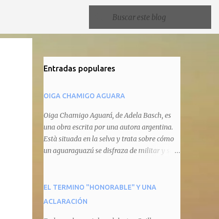
Entradas populares
OIGA CHAMIGO AGUARA
Oiga Chamigo Aguará, de Adela Basch, es
una obra escrita por una autora argentina.
Està situada en la selva y trata sobre cómo
un aguaraguazú se disfraza de militar y se
autoproclama recaudador de impuestos
camineros, cobrándole peaje a cualquier
animal que pretenda circular por ahí. En
EL TERMINO "HONORABLE" Y UNA
primera instancia aparece Teteu, el tero,
ACLARACIÓN
quien cede a pagar dicho impuesto por el