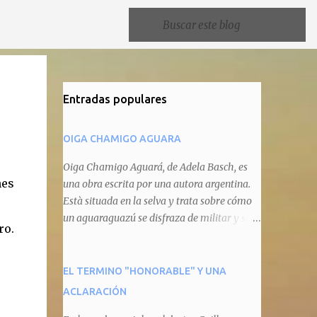
Entradas populares
OIGA CHAMIGO AGUARA
Oiga Chamigo Aguará, de Adela Basch, es
nes
una obra escrita por una autora argentina.
Està situada en la selva y trata sobre cómo
un aguaraguazú se disfraza de militar y se
ro.
autoproclama recaudador de impuestos
camineros, cobrándole peaje a cualquier
animal que pretenda circular por ahí. En
EL TERMINO "HONORABLE" Y UNA
primera instancia aparece Teteu, el tero,
ACLARACIÓN
quien cede a pagar dicho impuesto por el