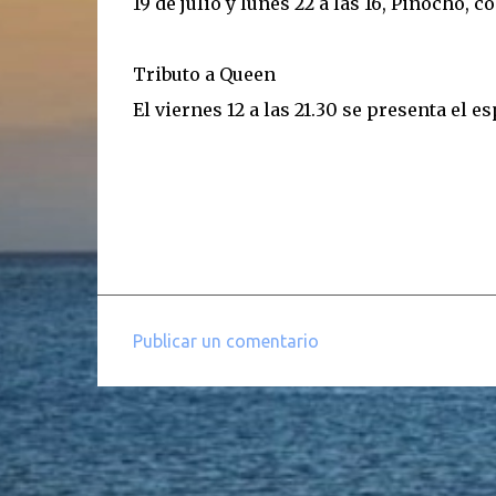
19 de julio y lunes 22 a las 16, Pinocho, c
Tributo a Queen
El viernes 12 a las 21.30 se presenta el 
Publicar un comentario
C
o
m
e
n