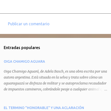
Publicar un comentario
C
o
m
Entradas populares
e
n
OIGA CHAMIGO AGUARA
t
a
Oiga Chamigo Aguará, de Adela Basch, es una obra escrita por una
autora argentina. Està situada en la selva y trata sobre cómo un
r
aguaraguazú se disfraza de militar y se autoproclama recaudador
i
de impuestos camineros, cobrándole peaje a cualquier animal que
o
pretenda circular por ahí. En primera instancia aparece Teteu, el
s
tero, quien cede a pagar dicho impuesto por el miedo que el
aguará le provoca. De igual manera pasa con Tatú, el armadillo.
EL TERMINO "HONORABLE" Y UNA ACLARACIÓN