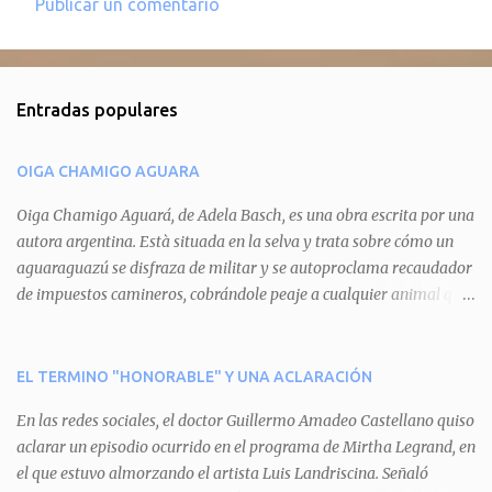
Publicar un comentario
C
o
m
Entradas populares
e
n
OIGA CHAMIGO AGUARA
t
a
Oiga Chamigo Aguará, de Adela Basch, es una obra escrita por una
autora argentina. Està situada en la selva y trata sobre cómo un
r
aguaraguazú se disfraza de militar y se autoproclama recaudador
i
de impuestos camineros, cobrándole peaje a cualquier animal que
o
pretenda circular por ahí. En primera instancia aparece Teteu, el
s
tero, quien cede a pagar dicho impuesto por el miedo que el
aguará le provoca. De igual manera pasa con Tatú, el armadillo.
EL TERMINO "HONORABLE" Y UNA ACLARACIÓN
Pero el tercer personaje, Mboí, la víbora, logra burlar la autoridad
En las redes sociales, el doctor Guillermo Amadeo Castellano quiso
del aguará y pasa sin pagar. Por último, Tui, la cotorra, deja
aclarar un episodio ocurrido en el programa de Mirtha Legrand, en
expuesta la mentira del aguará y arenga a los otros tres
el que estuvo almorzando el artista Luis Landriscina. Señaló
personajes a unirse para enfrentarlo. Finalmente, terminan por