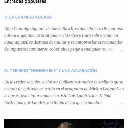
Entradas populares
e
n
OIGA CHAMIGO AGUARA
t
a
Oiga Chamigo Aguará, de Adela Basch, es una obra escrita por una
autora argentina. Està situada en la selva y trata sobre cómo un
r
aguaraguazú se disfraza de militar y se autoproclama recaudador
i
de impuestos camineros, cobrándole peaje a cualquier animal que
o
pretenda circular por ahí. En primera instancia aparece Teteu, el
s
tero, quien cede a pagar dicho impuesto por el miedo que el
aguará le provoca. De igual manera pasa con Tatú, el armadillo.
EL TERMINO "HONORABLE" Y UNA ACLARACIÓN
Pero el tercer personaje, Mboí, la víbora, logra burlar la autoridad
En las redes sociales, el doctor Guillermo Amadeo Castellano quiso
del aguará y pasa sin pagar. Por último, Tui, la cotorra, deja
aclarar un episodio ocurrido en el programa de Mirtha Legrand, en
expuesta la mentira del aguará y arenga a los otros tres
el que estuvo almorzando el artista Luis Landriscina. Señaló
personajes a unirse para enfrentarlo. Finalmente, terminan por
Castellano que Landriscina había dicho que la palabra
quitarle el disfraz de militar, y el aguará huye despavorido al verse
"honorable" -por Honorable Cámara de Diputados, Honorable
perdido. La pieza se llevará a escena los sábados 7 y 14 de junio y el
Senado, etcétera- derivaba de ad honorem "porque se prestaba un
domingo 8 a las 17, con el elenco de Baobabs. Sin duda se trata de
servicio a la patria y debía ser sin remuneración". Agrega el letrado
una propuesta muy divertida con canciones en vivo, máscaras, una