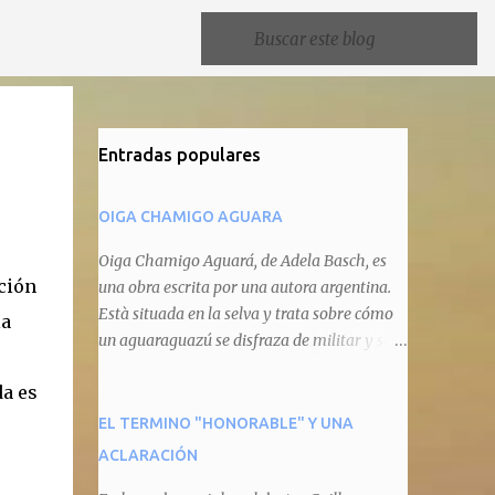
Entradas populares
OIGA CHAMIGO AGUARA
Oiga Chamigo Aguará, de Adela Basch, es
ción
una obra escrita por una autora argentina.
Està situada en la selva y trata sobre cómo
la
un aguaraguazú se disfraza de militar y se
autoproclama recaudador de impuestos
da es
camineros, cobrándole peaje a cualquier
animal que pretenda circular por ahí. En
EL TERMINO "HONORABLE" Y UNA
primera instancia aparece Teteu, el tero,
ACLARACIÓN
quien cede a pagar dicho impuesto por el