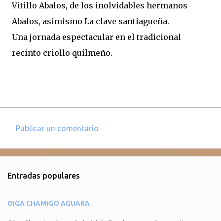
Vitillo Abalos, de los inolvidables hermanos
Abalos, asimismo La clave santiagueña.
Una jornada espectacular en el tradicional
recinto criollo quilmeño.
Publicar un comentario
C
o
m
Entradas populares
e
n
OIGA CHAMIGO AGUARA
t