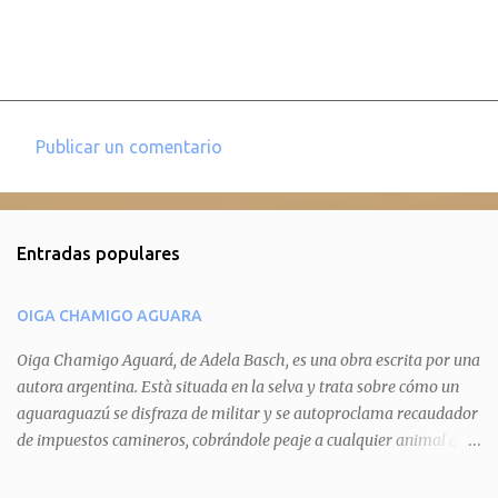
Publicar un comentario
C
o
m
Entradas populares
e
n
OIGA CHAMIGO AGUARA
t
a
Oiga Chamigo Aguará, de Adela Basch, es una obra escrita por una
autora argentina. Està situada en la selva y trata sobre cómo un
r
aguaraguazú se disfraza de militar y se autoproclama recaudador
i
de impuestos camineros, cobrándole peaje a cualquier animal que
o
pretenda circular por ahí. En primera instancia aparece Teteu, el
s
tero, quien cede a pagar dicho impuesto por el miedo que el