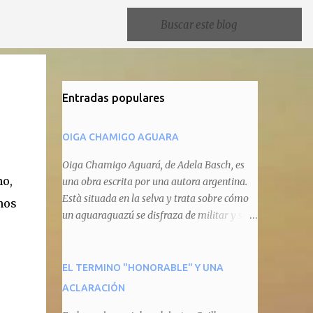
Entradas populares
OIGA CHAMIGO AGUARA
Oiga Chamigo Aguará, de Adela Basch, es
no,
una obra escrita por una autora argentina.
Està situada en la selva y trata sobre cómo
nos
un aguaraguazú se disfraza de militar y se
autoproclama recaudador de impuestos
camineros, cobrándole peaje a cualquier
animal que pretenda circular por ahí. En
EL TERMINO "HONORABLE" Y UNA
primera instancia aparece Teteu, el tero,
ACLARACIÓN
quien cede a pagar dicho impuesto por el