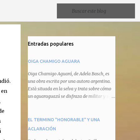
Entradas populares
OIGA CHAMIGO AGUARA
Oiga Chamigo Aguará, de Adela Basch, es
ndió.
una obra escrita por una autora argentina.
Està situada en la selva y trata sobre cómo
 en
un aguaraguazú se disfraza de militar y se
,
autoproclama recaudador de impuestos
de
camineros, cobrándole peaje a cualquier
animal que pretenda circular por ahí. En
EL TERMINO "HONORABLE" Y UNA
s
primera instancia aparece Teteu, el tero,
ACLARACIÓN
á
quien cede a pagar dicho impuesto por el