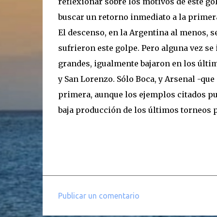
reflexionar sobre los motivos de este g
buscar un retorno inmediato a la primera
El descenso, en la Argentina al menos,
sufrieron este golpe. Pero alguna vez se
grandes, igualmente bajaron en los últi
y San Lorenzo. Sólo Boca, y Arsenal -qu
primera, aunque los ejemplos citados p
baja producción de los últimos torneos 
Publicar un comentario
C