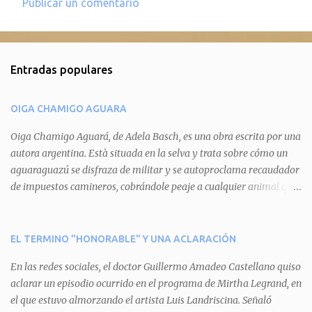
Publicar un comentario
C
o
m
Entradas populares
e
n
OIGA CHAMIGO AGUARA
t
a
Oiga Chamigo Aguará, de Adela Basch, es una obra escrita por una
autora argentina. Està situada en la selva y trata sobre cómo un
r
aguaraguazú se disfraza de militar y se autoproclama recaudador
i
de impuestos camineros, cobrándole peaje a cualquier animal que
o
pretenda circular por ahí. En primera instancia aparece Teteu, el
s
tero, quien cede a pagar dicho impuesto por el miedo que el
aguará le provoca. De igual manera pasa con Tatú, el armadillo.
EL TERMINO "HONORABLE" Y UNA ACLARACIÓN
Pero el tercer personaje, Mboí, la víbora, logra burlar la autoridad
En las redes sociales, el doctor Guillermo Amadeo Castellano quiso
del aguará y pasa sin pagar. Por último, Tui, la cotorra, deja
aclarar un episodio ocurrido en el programa de Mirtha Legrand, en
expuesta la mentira del aguará y arenga a los otros tres
el que estuvo almorzando el artista Luis Landriscina. Señaló
personajes a unirse para enfrentarlo. Finalmente, terminan por