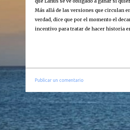
que Lanús se ve obligado a ganar si quier
Más allá de las versiones que circulan en
verdad, dice que por el momento el deca
incentivo para tratar de hacer historia e
Publicar un comentario
C
o
m
e
n
t