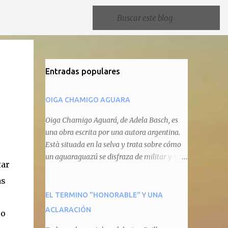
Entradas populares
OIGA CHAMIGO AGUARA
Oiga Chamigo Aguará, de Adela Basch, es
una obra escrita por una autora argentina.
Està situada en la selva y trata sobre cómo
un aguaraguazú se disfraza de militar y se
tar
autoproclama recaudador de impuestos
as
camineros, cobrándole peaje a cualquier
animal que pretenda circular por ahí. En
EL TERMINO "HONORABLE" Y UNA
primera instancia aparece Teteu, el tero,
ACLARACIÓN
lo
quien cede a pagar dicho impuesto por el