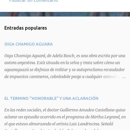
Publicar un comentario
C
o
m
Entradas populares
e
n
OIGA CHAMIGO AGUARA
t
a
Oiga Chamigo Aguará, de Adela Basch, es una obra escrita por una
autora argentina. Està situada en la selva y trata sobre cómo un
r
aguaraguazú se disfraza de militar y se autoproclama recaudador
i
de impuestos camineros, cobrándole peaje a cualquier animal que
o
pretenda circular por ahí. En primera instancia aparece Teteu, el
s
tero, quien cede a pagar dicho impuesto por el miedo que el
aguará le provoca. De igual manera pasa con Tatú, el armadillo.
EL TERMINO "HONORABLE" Y UNA ACLARACIÓN
Pero el tercer personaje, Mboí, la víbora, logra burlar la autoridad
En las redes sociales, el doctor Guillermo Amadeo Castellano quiso
del aguará y pasa sin pagar. Por último, Tui, la cotorra, deja
aclarar un episodio ocurrido en el programa de Mirtha Legrand, en
expuesta la mentira del aguará y arenga a los otros tres
el que estuvo almorzando el artista Luis Landriscina. Señaló
personajes a unirse para enfrentarlo. Finalmente, terminan por