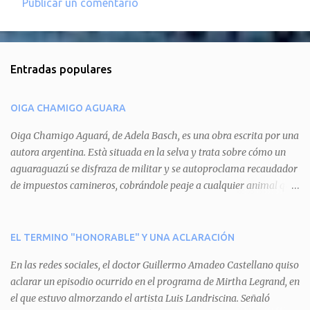
Publicar un comentario
C
o
m
Entradas populares
e
n
OIGA CHAMIGO AGUARA
t
a
Oiga Chamigo Aguará, de Adela Basch, es una obra escrita por una
autora argentina. Està situada en la selva y trata sobre cómo un
r
aguaraguazú se disfraza de militar y se autoproclama recaudador
i
de impuestos camineros, cobrándole peaje a cualquier animal que
o
pretenda circular por ahí. En primera instancia aparece Teteu, el
s
tero, quien cede a pagar dicho impuesto por el miedo que el
aguará le provoca. De igual manera pasa con Tatú, el armadillo.
EL TERMINO "HONORABLE" Y UNA ACLARACIÓN
Pero el tercer personaje, Mboí, la víbora, logra burlar la autoridad
En las redes sociales, el doctor Guillermo Amadeo Castellano quiso
del aguará y pasa sin pagar. Por último, Tui, la cotorra, deja
aclarar un episodio ocurrido en el programa de Mirtha Legrand, en
expuesta la mentira del aguará y arenga a los otros tres
el que estuvo almorzando el artista Luis Landriscina. Señaló
personajes a unirse para enfrentarlo. Finalmente, terminan por