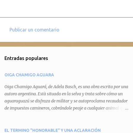
Publicar un comentario
C
o
m
Entradas populares
e
n
OIGA CHAMIGO AGUARA
t
a
Oiga Chamigo Aguará, de Adela Basch, es una obra escrita por una
autora argentina. Està situada en la selva y trata sobre cómo un
r
aguaraguazú se disfraza de militar y se autoproclama recaudador
i
de impuestos camineros, cobrándole peaje a cualquier animal que
o
pretenda circular por ahí. En primera instancia aparece Teteu, el
s
tero, quien cede a pagar dicho impuesto por el miedo que el
aguará le provoca. De igual manera pasa con Tatú, el armadillo.
EL TERMINO "HONORABLE" Y UNA ACLARACIÓN