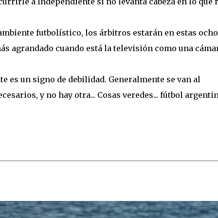
urrirle a Independiente si no levanta cabeza en lo que 
mbiente futbolístico, los árbitros estarán en estas ocho
más agrandado cuando está la televisión como una cáma
e es un signo de debilidad. Generalmente se van al
esarios, y no hay otra... Cosas veredes... fútbol argentin