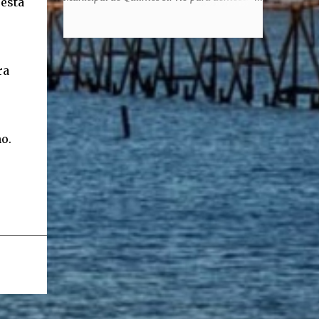
resta
honorem, es decir, solo por el honor y no
la enorme capacidad de un actor de
remunerativo. Algunos no cobraban
convertirse en un relator de la historia de
estipendio -depende el cargo- pero tenían
tantos inmigrantes que llegaron a la
importantísimos beneficios económicos".
Argentina para hacer la América. La
ra
Siguie diciendo Castellano: "Los ...
historia, escrita por el propio protagonista y
Julio Molina -a la sazón director de la
pieza-, va contando la vida del Galego, que
llegó al país y que trabajando fue quemando
o.
etapas, esforzándose a puro pulmón. Pero
también está lo vivido en su España natal,
con el tema de la guerra civil que sufrió la
familia y tuvo la grieta que instaló el
generalisimo Franco con una enorme cuota
de torturas, persecución, secuestros,
prisiones. El dolor vivido en carne propia y
trasladado a la piel, para contar todo lo
padecido. El relato tiene morriña, saudades,
el canto a Galicia, tierra de los padres y