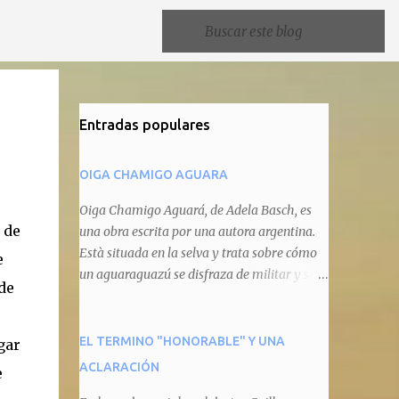
Entradas populares
OIGA CHAMIGO AGUARA
Oiga Chamigo Aguará, de Adela Basch, es
 de
una obra escrita por una autora argentina.
Està situada en la selva y trata sobre cómo
e
un aguaraguazú se disfraza de militar y se
de
autoproclama recaudador de impuestos
camineros, cobrándole peaje a cualquier
animal que pretenda circular por ahí. En
EL TERMINO "HONORABLE" Y UNA
gar
primera instancia aparece Teteu, el tero,
ACLARACIÓN
e
quien cede a pagar dicho impuesto por el