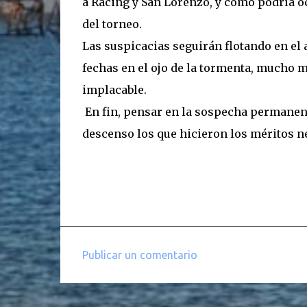
a Racing y San Lorenzo, y como podría oc
del torneo.
Las suspicacias seguirán flotando en el a
fechas en el ojo de la tormenta, mucho 
implacable.
En fin, pensar en la sospecha permanent
descenso los que hicieron los méritos nec
Publicar un comentario
C
o