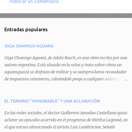
Publicar un comentario
C
o
m
Entradas populares
e
n
OIGA CHAMIGO AGUARA
t
a
Oiga Chamigo Aguará, de Adela Basch, es una obra escrita por una
autora argentina. Està situada en la selva y trata sobre cómo un
r
aguaraguazú se disfraza de militar y se autoproclama recaudador
i
de impuestos camineros, cobrándole peaje a cualquier animal que
o
pretenda circular por ahí. En primera instancia aparece Teteu, el
s
tero, quien cede a pagar dicho impuesto por el miedo que el
aguará le provoca. De igual manera pasa con Tatú, el armadillo.
EL TERMINO "HONORABLE" Y UNA ACLARACIÓN
Pero el tercer personaje, Mboí, la víbora, logra burlar la autoridad
En las redes sociales, el doctor Guillermo Amadeo Castellano quiso
del aguará y pasa sin pagar. Por último, Tui, la cotorra, deja
aclarar un episodio ocurrido en el programa de Mirtha Legrand, en
expuesta la mentira del aguará y arenga a los otros tres
el que estuvo almorzando el artista Luis Landriscina. Señaló
personajes a unirse para enfrentarlo. Finalmente, terminan por