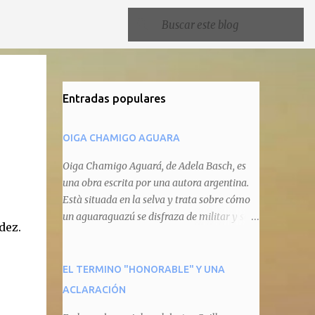
Entradas populares
OIGA CHAMIGO AGUARA
Oiga Chamigo Aguará, de Adela Basch, es
una obra escrita por una autora argentina.
Està situada en la selva y trata sobre cómo
un aguaraguazú se disfraza de militar y se
dez.
autoproclama recaudador de impuestos
camineros, cobrándole peaje a cualquier
animal que pretenda circular por ahí. En
EL TERMINO "HONORABLE" Y UNA
primera instancia aparece Teteu, el tero,
ACLARACIÓN
quien cede a pagar dicho impuesto por el