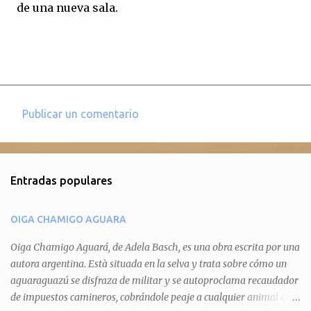
de una nueva sala.
Publicar un comentario
C
o
m
Entradas populares
e
n
OIGA CHAMIGO AGUARA
t
a
Oiga Chamigo Aguará, de Adela Basch, es una obra escrita por una
autora argentina. Està situada en la selva y trata sobre cómo un
r
aguaraguazú se disfraza de militar y se autoproclama recaudador
i
de impuestos camineros, cobrándole peaje a cualquier animal que
o