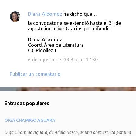
Diana Albornoz
ha dicho que…
C
la convocatoria se extendió hasta el 31 de
o
agosto inclusive. Gracias por difundir!
m
Diana Albornoz
e
Coord. Área de Literatura
C.C.Rigolleau
n
6 de agosto de 2008 a las 17:30
t
a
Publicar un comentario
r
i
o
s
Entradas populares
OIGA CHAMIGO AGUARA
Oiga Chamigo Aguará, de Adela Basch, es una obra escrita por una