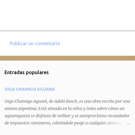
Publicar un comentario
C
o
m
Entradas populares
e
n
OIGA CHAMIGO AGUARA
t
a
Oiga Chamigo Aguará, de Adela Basch, es una obra escrita por una
autora argentina. Està situada en la selva y trata sobre cómo un
r
aguaraguazú se disfraza de militar y se autoproclama recaudador
i
de impuestos camineros, cobrándole peaje a cualquier animal que
o
pretenda circular por ahí. En primera instancia aparece Teteu, el
s