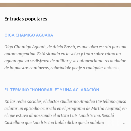
o
m
Entradas populares
e
n
OIGA CHAMIGO AGUARA
t
a
Oiga Chamigo Aguará, de Adela Basch, es una obra escrita por una
autora argentina. Està situada en la selva y trata sobre cómo un
r
aguaraguazú se disfraza de militar y se autoproclama recaudador
i
de impuestos camineros, cobrándole peaje a cualquier animal que
o
pretenda circular por ahí. En primera instancia aparece Teteu, el
s
tero, quien cede a pagar dicho impuesto por el miedo que el
aguará le provoca. De igual manera pasa con Tatú, el armadillo.
EL TERMINO "HONORABLE" Y UNA ACLARACIÓN
Pero el tercer personaje, Mboí, la víbora, logra burlar la autoridad
En las redes sociales, el doctor Guillermo Amadeo Castellano quiso
del aguará y pasa sin pagar. Por último, Tui, la cotorra, deja
aclarar un episodio ocurrido en el programa de Mirtha Legrand, en
expuesta la mentira del aguará y arenga a los otros tres
el que estuvo almorzando el artista Luis Landriscina. Señaló
personajes a unirse para enfrentarlo. Finalmente, terminan por
Castellano que Landriscina había dicho que la palabra
quitarle el disfraz de militar, y el aguará huye despavorido al verse
"honorable" -por Honorable Cámara de Diputados, Honorable