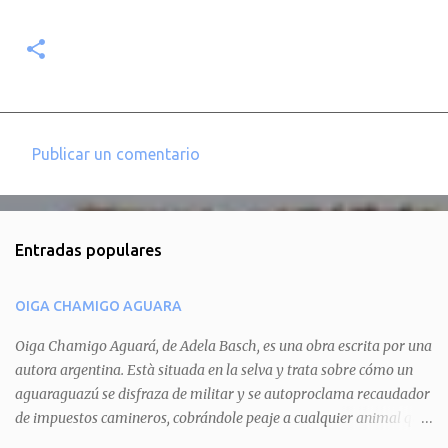
Publicar un comentario
C
o
m
Entradas populares
e
n
OIGA CHAMIGO AGUARA
t
a
Oiga Chamigo Aguará, de Adela Basch, es una obra escrita por una
autora argentina. Està situada en la selva y trata sobre cómo un
r
aguaraguazú se disfraza de militar y se autoproclama recaudador
i
de impuestos camineros, cobrándole peaje a cualquier animal que
o
pretenda circular por ahí. En primera instancia aparece Teteu, el