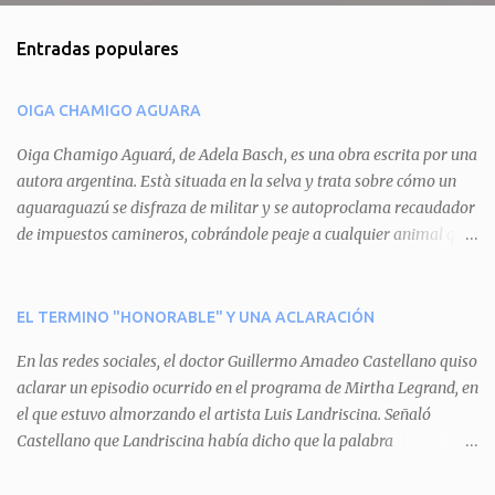
m
Entradas populares
e
n
OIGA CHAMIGO AGUARA
t
a
Oiga Chamigo Aguará, de Adela Basch, es una obra escrita por una
autora argentina. Està situada en la selva y trata sobre cómo un
r
aguaraguazú se disfraza de militar y se autoproclama recaudador
i
de impuestos camineros, cobrándole peaje a cualquier animal que
o
pretenda circular por ahí. En primera instancia aparece Teteu, el
s
tero, quien cede a pagar dicho impuesto por el miedo que el
aguará le provoca. De igual manera pasa con Tatú, el armadillo.
EL TERMINO "HONORABLE" Y UNA ACLARACIÓN
Pero el tercer personaje, Mboí, la víbora, logra burlar la autoridad
En las redes sociales, el doctor Guillermo Amadeo Castellano quiso
del aguará y pasa sin pagar. Por último, Tui, la cotorra, deja
aclarar un episodio ocurrido en el programa de Mirtha Legrand, en
expuesta la mentira del aguará y arenga a los otros tres
el que estuvo almorzando el artista Luis Landriscina. Señaló
personajes a unirse para enfrentarlo. Finalmente, terminan por
Castellano que Landriscina había dicho que la palabra
quitarle el disfraz de militar, y el aguará huye despavorido al verse
"honorable" -por Honorable Cámara de Diputados, Honorable
perdido. La pieza se llevará a escena los sábados 7 y 14 de junio y el
Senado, etcétera- derivaba de ad honorem "porque se prestaba un