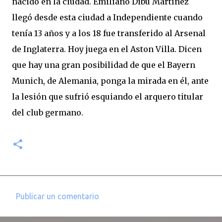
nacido en la ciudad. Emiliano Dibu Martínez
llegó desde esta ciudad a Independiente cuando
tenía 13 años y a los 18 fue transferido al Arsenal
de Inglaterra. Hoy juega en el Aston Villa. Dicen
que hay una gran posibilidad de que el Bayern
Munich, de Alemania, ponga la mirada en él, ante
la lesión que sufrió esquiando el arquero titular
del club germano.
Publicar un comentario
C
o