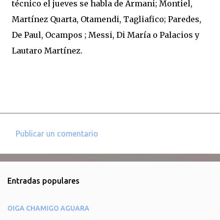
técnico el jueves se habla de Armani; Montiel,
Martínez Quarta, Otamendi, Tagliafico; Paredes,
De Paul, Ocampos ; Messi, Di María o Palacios y
Lautaro Martínez.
Publicar un comentario
C
o
m
Entradas populares
e
n
OIGA CHAMIGO AGUARA
t