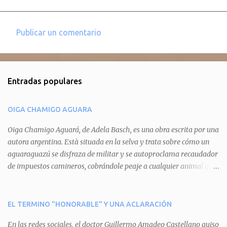
Publicar un comentario
C
o
m
Entradas populares
e
n
OIGA CHAMIGO AGUARA
t
a
Oiga Chamigo Aguará, de Adela Basch, es una obra escrita por una
autora argentina. Està situada en la selva y trata sobre cómo un
r
aguaraguazú se disfraza de militar y se autoproclama recaudador
i
de impuestos camineros, cobrándole peaje a cualquier animal que
o
pretenda circular por ahí. En primera instancia aparece Teteu, el
s
tero, quien cede a pagar dicho impuesto por el miedo que el
aguará le provoca. De igual manera pasa con Tatú, el armadillo.
EL TERMINO "HONORABLE" Y UNA ACLARACIÓN
Pero el tercer personaje, Mboí, la víbora, logra burlar la autoridad
En las redes sociales, el doctor Guillermo Amadeo Castellano quiso