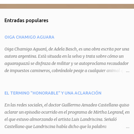
o
m
Entradas populares
e
n
OIGA CHAMIGO AGUARA
t
a
Oiga Chamigo Aguará, de Adela Basch, es una obra escrita por una
autora argentina. Està situada en la selva y trata sobre cómo un
r
aguaraguazú se disfraza de militar y se autoproclama recaudador
i
de impuestos camineros, cobrándole peaje a cualquier animal que
o
pretenda circular por ahí. En primera instancia aparece Teteu, el
s
tero, quien cede a pagar dicho impuesto por el miedo que el
aguará le provoca. De igual manera pasa con Tatú, el armadillo.
EL TERMINO "HONORABLE" Y UNA ACLARACIÓN
Pero el tercer personaje, Mboí, la víbora, logra burlar la autoridad
En las redes sociales, el doctor Guillermo Amadeo Castellano quiso
del aguará y pasa sin pagar. Por último, Tui, la cotorra, deja
aclarar un episodio ocurrido en el programa de Mirtha Legrand, en
expuesta la mentira del aguará y arenga a los otros tres
el que estuvo almorzando el artista Luis Landriscina. Señaló
personajes a unirse para enfrentarlo. Finalmente, terminan por
Castellano que Landriscina había dicho que la palabra
quitarle el disfraz de militar, y el aguará huye despavorido al verse
"honorable" -por Honorable Cámara de Diputados, Honorable